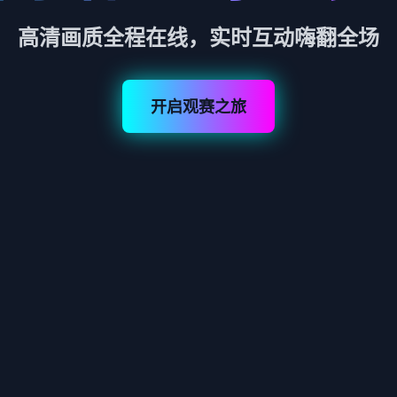
高清画质全程在线，实时互动嗨翻全场
开启观赛之旅